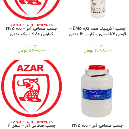
چسب آکریلیک همه کاره DM5 –
چسب صحافی آذر – دبه 22/5
قوطی 1/2 لیتری – کارتن 12 عددی
کیلویی 80 K – یک عددی
چسب
چسب
6,048,000
تومان
5,400,000
تومان
چسب صحافی آذر – دبه 22/5
چسب صحافی آذر – سطل 4