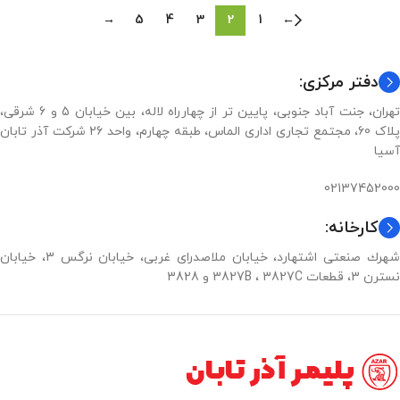
→
5
4
3
2
1
←
دفتر مرکزی:
تهران، جنت آباد جنوبی، پایین تر از چهارراه لاله، بین خیابان 5 و 6 شرقی،
پلاک 60، مجتمع تجاری اداری الماس، طبقه چهارم، واحد 26 شرکت آذر تابان
آسیا
02137452000
کارخانه:
شهرك صنعتی اشتهارد، خيابان ملاصدرای غربی، خيابان نرگس 3، خيابان
نسترن 3، قطعات 3827B ، 3827C و 3828