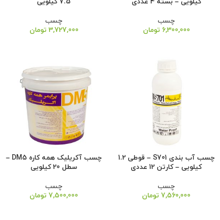
کیلویی – بسته 4 عددی
7.5 کیلویی
چسب
چسب
6,300,000
تومان
3,727,000
تومان
چسب آب بندی S701 – قوطی 1.2
چسب آکریلیک همه کاره DM5 –
کیلویی – کارتن 12 عددی
سطل 20 کیلویی
چسب
چسب
7,560,000
تومان
7,500,000
تومان