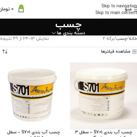
Skip to navigation
0
منو
0
تومان
Skip to main content
چسب
دسته بندی ها
خانه
چسب
برگه 2
نمایش 13–24 از 49 نتیجه
مشاهده فیلترها
چسب آب بندی S701 – سطل 3
چسب آب بندی S701 – سطل