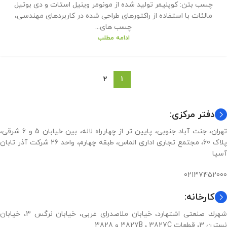
چسب بتن: کوپلیمر تولید شده از مونومر وینیل استات و دی بوتیل
مالئات با استفاده از راکتورهای طراحی شده در کاربردهای مهندسی،
چسب های...
ادامه مطلب
2
1
دفتر مرکزی:
تهران، جنت آباد جنوبی، پایین تر از چهارراه لاله، بین خیابان 5 و 6 شرقی،
پلاک 60، مجتمع تجاری اداری الماس، طبقه چهارم، واحد 26 شرکت آذر تابان
آسیا
02137452000
کارخانه:
شهرك صنعتی اشتهارد، خيابان ملاصدرای غربی، خيابان نرگس 3، خيابان
نسترن 3، قطعات 3827B ، 3827C و 3828